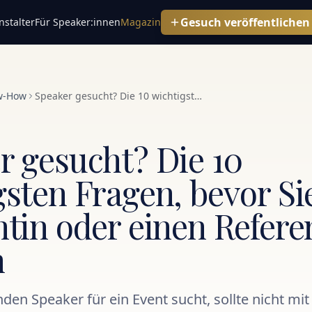
Gesuch veröffentlichen
stalter
Für Speaker:innen
Magazin
w-How
Speaker gesucht? Die 10 wichtigsten Fragen, bevor Sie eine Referentin oder einen Referenten buchen
r gesucht? Die 10
sten Fragen, bevor Si
ntin oder einen Refere
n
en Speaker für ein Event sucht, sollte nicht m