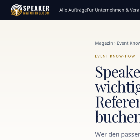
Alle Aufträge
Für Unternehmen & Veran
Magazin
Event Kno
EVENT KNOW-HOW
Speake
wichtig
Refere
buche
Wer den passend