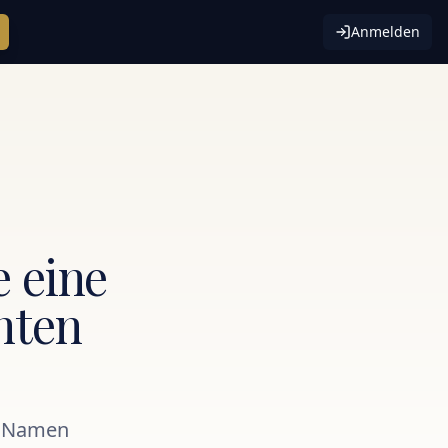
Anmelden
e eine
nten
it Namen