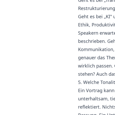
Geht es bei „Tra
Restrukturierun
Geht es bei „KI
Ethik, Produktiv
Speakern erwart
beschrieben. Geh
Kommunikation, 
genauer das Them
wirklich passen.
stehen? Auch das 
5. Welche Tonali
Ein Vortrag kann
unterhaltsam, ti
reflektiert. Nich