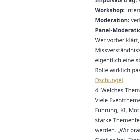
Impulsvortrag:
k
Workshop:
intera
Moderation:
ver
Panel-Moderati
Wer vorher klärt
Missverständnis
eigentlich eine 
Rolle wirklich p
Dschungel
.
4. Welches Thema
Viele Eventtheme
Führung, KI, Mot
starke Themenfel
werden. „Wir bra