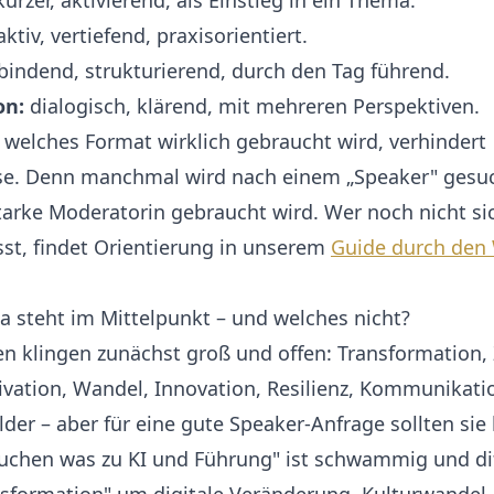
ürzer, aktivierend, als Einstieg in ein Thema.
ktiv, vertiefend, praxisorientiert.
bindend, strukturierend, durch den Tag führend.
on:
dialogisch, klärend, mit mehreren Perspektiven.
, welches Format wirklich gebraucht wird, verhindert
se. Denn manchmal wird nach einem „Speaker" gesu
starke Moderatorin gebraucht wird. Wer noch nicht sic
asst, findet Orientierung in unserem
Guide durch den 
 steht im Mittelpunkt – und welches nicht?
n klingen zunächst groß und offen: Transformation, 
ivation, Wandel, Innovation, Resilienz, Kommunikati
der – aber für eine gute Speaker-Anfrage sollten sie 
uchen was zu KI und Führung" ist schwammig und di