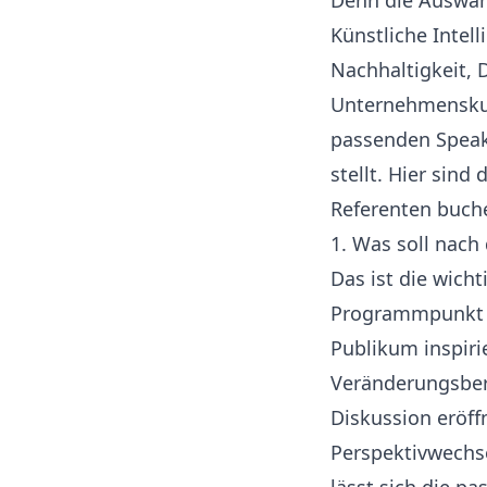
Denn die Auswahl
Künstliche Intel
Nachhaltigkeit, D
Unternehmenskul
passenden Speake
stellt. Hier sind
Referenten buch
1. Was soll nach
Das ist die wicht
Programmpunkt – 
Publikum inspiri
Veränderungsbere
Diskussion eröff
Perspektivwechse