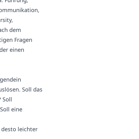
a: Führung,
 Kommunikation,
rsity,
nach dem
tigen Fragen
oder einen
irgendein
slösen. Soll das
 Soll
Soll eine
 desto leichter