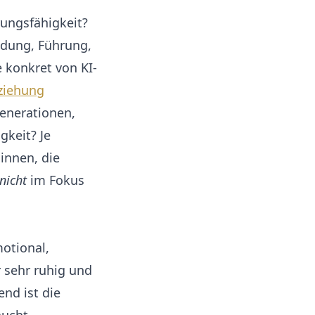
ungsfähigkeit?
ndung, Führung,
 konkret von KI-
eziehung
enerationen,
keit? Je
innen, die
nicht
im Fokus
motional,
r sehr ruhig und
end ist die