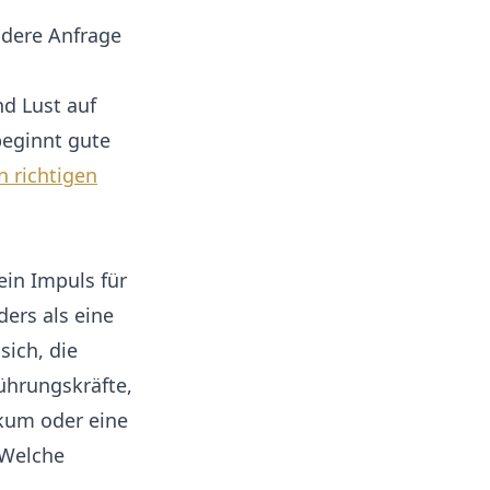
ndere Anfrage
d Lust auf
beginnt gute
n richtigen
ein Impuls für
ders als eine
sich, die
ührungskräfte,
ikum oder eine
 Welche