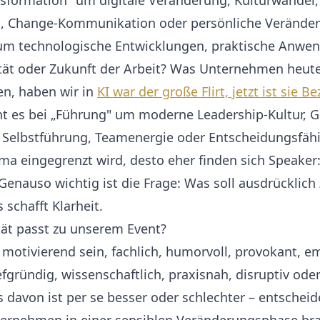
nsformation" um digitale Veränderung, Kulturwandel,
g, Change-Kommunikation oder persönliche Veränder
" um technologische Entwicklungen, praktische Anwe
ität oder Zukunft der Arbeit? Was Unternehmen heute
en, haben wir in
KI war der große Flirt, jetzt ist sie B
t es bei „Führung" um moderne Leadership-Kultur, G
Selbstführung, Teamenergie oder Entscheidungsfähig
a eingegrenzt wird, desto eher finden sich Speaker:
 Genauso wichtig ist die Frage: Was soll ausdrücklich
schafft Klarheit.
tät passt zu unserem Event?
 motivierend sein, fachlich, humorvoll, provokant, e
efgründig, wissenschaftlich, praxisnah, disruptiv ode
ts davon ist per se besser oder schlechter – entscheid