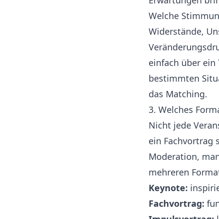
Erwartungen brin
Welche Stimmung
Widerstände, Un
Veränderungsdru
einfach über ein
bestimmten Situa
das Matching.
3. Welches Forma
Nicht jede Veran
ein Fachvortrag 
Moderation, man
mehreren Format
Keynote:
inspiri
Fachvortrag:
fun