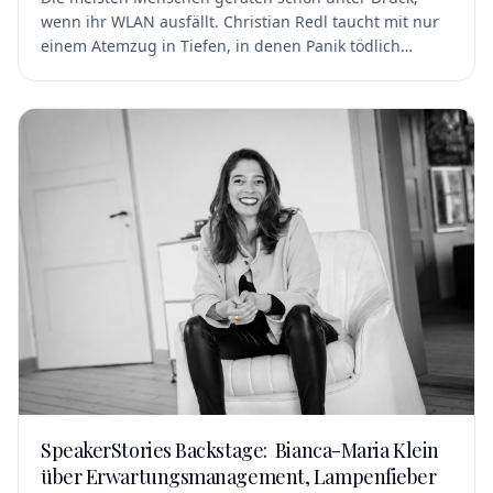
wenn ihr WLAN ausfällt. Christian Redl taucht mit nur
einem Atemzug in Tiefen, in denen Panik tödlich
werden kann. Heute bringt der 13fache
Weltrekordhalter genau diese Erfahrungen auf die
Bühne – als Speaker über Angst, Fokus, Selbstführung
und Veränderung. In dieser Ausgabe von
SpeakerStories erzählt Christian Redl, warum ihn
Marketing nie interessiert hat, weshalb echte Wirkung
wichtiger ist als Reichweite – und warum ein guter
Vortrag Menschen sofort ins Nachdenken bringen
muss.
SpeakerStories Backstage: Bianca-Maria Klein
über Erwartungsmanagement, Lampenfieber