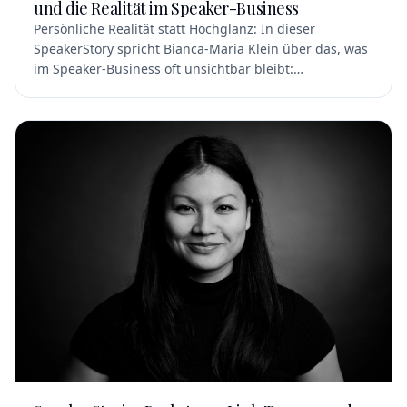
und die Realität im Speaker-Business
Persönliche Realität statt Hochglanz: In dieser
SpeakerStory spricht Bianca-Maria Klein über das, was
im Speaker-Business oft unsichtbar bleibt:
Lampenfieber, Vorbereitung, schlechte Briefings,
Honorare, Absagen, Reiseleben und die Kunst, auf der
Bühne wirklich präsent zu sein. Als Expertin für
Erwartungsmanagement, Führung und
Kommunikation zeigt sie, warum gute Vorträge nicht
aus Glamour entstehen, sondern aus Haltung,
Handwerk und echtem Interesse an Menschen.