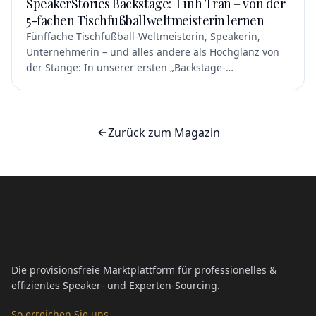
SpeakerStories Backstage: Linh Tran – von der
5-fachen Tischfußballweltmeisterin lernen
Fünffache Tischfußball-Weltmeisterin, Speakerin,
Unternehmerin – und alles andere als Hochglanz von
der Stange: In unserer ersten „Backstage-
SpeakerStory“ spricht Linh Tran über Mindset, echte
Backstage-Momente und warum Training immer Talent
schlägt.
Zurück zum Magazin
Die provisionsfreie Marktplattform für professionelles &
effizientes Speaker- und Experten-Sourcing.
So erreichen Sie uns