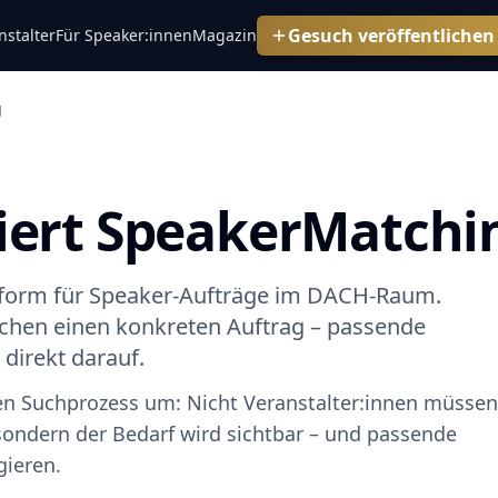
Gesuch veröffentlichen
stalter
Für Speaker:innen
Magazin
g
iert SpeakerMatchi
ttform für Speaker-Aufträge im DACH-Raum.
lichen einen konkreten Auftrag – passende
direkt darauf.
en Suchprozess um: Nicht Veranstalter:innen müssen 
sondern der Bedarf wird sichtbar – und passende
gieren.