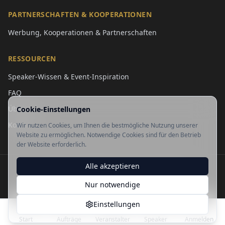
PARTNERSCHAFTEN & KOOPERATIONEN
Werbung, Kooperationen & Partnerschaften
RESSOURCEN
Speaker-Wissen & Event-Inspiration
FAQ
Über uns
Cookie-Einstellungen
Kontakt
Wir nutzen Cookies, um Ihnen die bestmögliche Nutzung unserer
Website zu ermöglichen. Notwendige Cookies sind für den Betrieb
der Website erforderlich.
Alle akzeptieren
Datenschutz
·
Impressum
·
AGB
·
Cookie-Richtlinie
©
2026
SpeakerMatching.
Nur notwendige
Einstellungen
Start
Aufträge
Veranstalter
Speaker
Anmelden