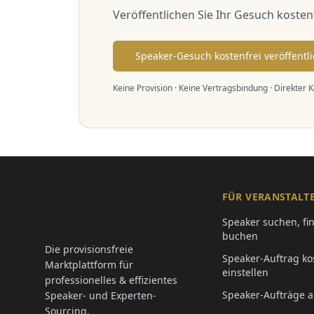
Veröffentlichen Sie Ihr Gesuch koste
Speaker-Gesuch kostenfrei veröffentl
Keine Provision · Keine Vertragsbindung · Direkter 
FÜR VERANSTALT
Speaker suchen, fi
buchen
Die provisionsfreie
Speaker-Auftrag ko
Marktplattform für
einstellen
professionelles & effizientes
Speaker-Aufträge 
Speaker- und Experten-
Sourcing.