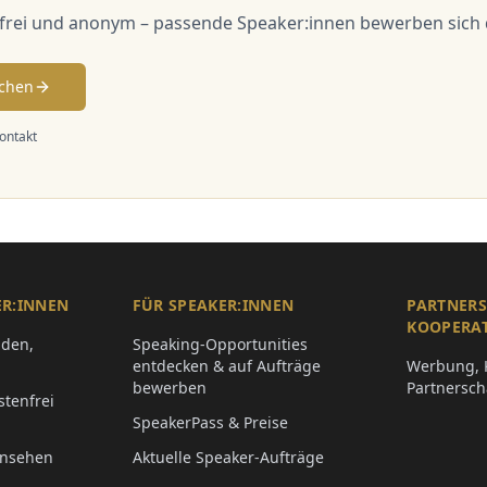
nfrei und anonym – passende Speaker:innen bewerben sich d
ichen
Kontakt
ER:INNEN
FÜR SPEAKER:INNEN
PARTNER
KOOPERA
nden,
Speaking-Opportunities
entdecken & auf Aufträge
Werbung, 
bewerben
Partnersch
stenfrei
SpeakerPass & Preise
ansehen
Aktuelle Speaker-Aufträge