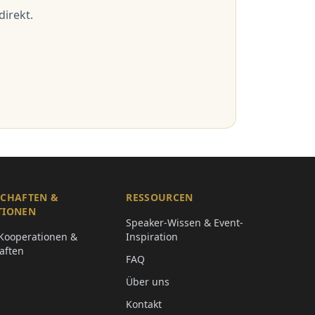
irekt.
SCHAFTEN &
RESSOURCEN
TIONEN
Speaker-Wissen & Event-
Kooperationen &
Inspiration
aften
FAQ
Über uns
Kontakt